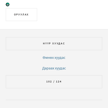
ОРУУЛАХ
НҮҮР ХУУДАС
Өмнөх хуудас
Дараах хуудас
102 / 124