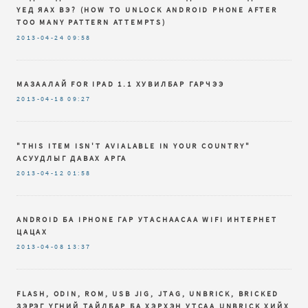
ҮЕД ЯАХ ВЭ? (HOW TO UNLOCK ANDROID PHONE AFTER
TOO MANY PATTERN ATTEMPTS)
2013-04-24
09:58
МАЗААЛАЙ FOR IPAD 1.1 ХУВИЛБАР ГАРЧЭЭ
2013-04-18
09:27
"THIS ITEM ISN'T AVIALABLE IN YOUR COUNTRY"
АСУУДЛЫГ ДАВАХ АРГА
2013-04-12
01:58
ANDROID БА IPHONE ГАР УТАСНААСАА WIFI ИНТЕРНЕТ
ЦАЦАХ
2013-04-08
13:37
FLASH, ODIN, ROM, USB JIG, JTAG, UNBRICK, BRICKED
ЗЭРЭГ ҮГНИЙ ТАЙЛБАР БА ХЭРХЭН УТСАА UNBRICK ХИЙХ