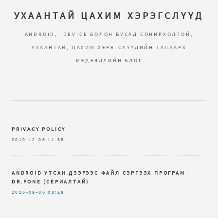
УХААНТАЙ ЦАХИМ ХЭРЭГСЛҮҮД
ANDROID, IDEVICE БОЛОН БУСАД СОНИРХОЛТОЙ,
УХААНТАЙ, ЦАХИМ ХЭРЭГСЛҮҮДИЙН ТАЛААРХ
МЭДЭЭЛЛИЙН БЛОГ
PRIVACY POLICY
2019-12-06
11:38
ANDROID УТСАН ДЭЭРЭЭС ФАЙЛ СЭРГЭЭХ ПРОГРАМ
DR.FОNЕ (СЕРИАЛТАЙ)
2016-09-06
08:28