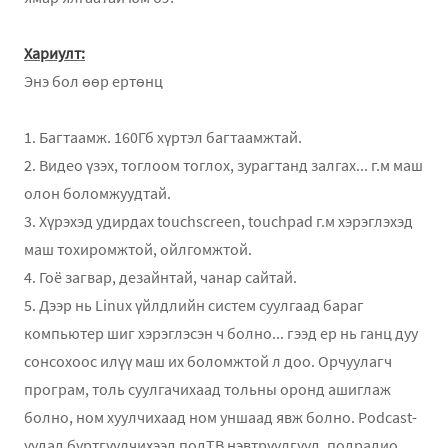
Хариулт:
Энэ бол өөр ертөнц
1. Багтаамж. 160Гб хүртэл багтаамжтай.
2. Видео үзэх, тоглоом тоглох, зурагтанд залгах... г.м маш
олон боломжуудтай.
3. Хүрэхэд удирдах touchscreen, touchpad г.м хэрэглэхэд
маш тохиромжтой, ойлгомжтой.
4. Гоё загвар, дезайнтай, чанар сайтай.
5. Дээр нь Linux үйлдлийн систем суулгаад бараг
компьютер шиг хэрэглэсэн ч болно... гээд ер нь ганц дуу
сонсохоос илүү маш их боломжтой л доо. Орчуулагч
програм, толь суулгачихаад тольны оронд ашиглаж
болно, ном хуулчихаад ном уншаад явж болно. Podcast-
уудад бүртгүүлчихээд подТВ нэвтрүүлгүүд, подрадио