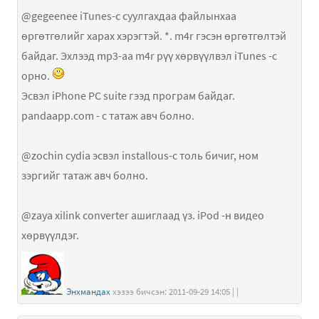
@gegeenee iTunes-с суулгахдаа файлынхаа
өргөтгөлийг харах хэрэгтэй. *. m4r гэсэн өргөтгөлтэй
байдаг. Эхлээд mp3-аа m4r рүү хөрвүүлвэл iTunes -с
орно.
Эсвэл iPhone PC suite гээд програм байдаг.
pandaapp.com - с татаж авч болно.
@zochin cydia эсвэл installous-с толь бичиг, ном
зэргийг татаж авч болно.
@zaya xilink converter ашиглаад үз. iPod -н видео
хөрвүүлдэг.
Энхмандах
хэзээ бичсэн: 2011-09-29 14:05 | |