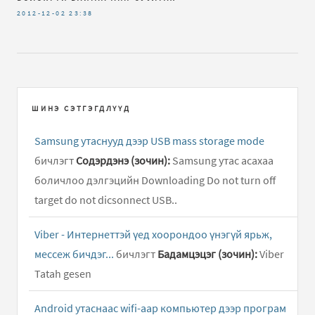
2012-12-02
23:38
ШИНЭ СЭТГЭГДЛҮҮД
Samsung утаснууд дээр USB mass storage mode
бичлэгт
Содэрдэнэ (зочин):
Samsung утас асахаа
боличлоо дэлгэцийн Downloading Do not turn off
target do not dicsonnect USB..
Viber - Интернеттэй үед хоорондоо үнэгүй ярьж,
мессеж бичдэг...
бичлэгт
Бадамцэцэг (зочин):
Viber
Tatah gesen
Android утаснаас wifi-аар компьютер дээр програм