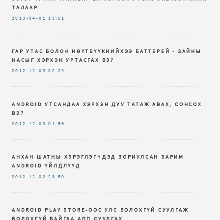
ТАЛААР
2013-04-01
13:51
ГАР УТАС БОЛОН НӨҮТБҮҮКНИЙХЭЭ БАТТЕРЕЙ - ЗАЙНЫ
НАСЫГ ХЭРХЭН УРТАСГАХ ВЭ?
2012-12-03
02:29
ANDROID УТСАНДАА ХЭРХЭН ДУУ ТАТАЖ АВАХ, СОНСОХ
ВЭ?
2012-12-03
01:56
АНХАН ШАТНЫ ХЭРЭГЛЭГЧДЭД ЗОРИУЛСАН ЗАРИМ
ANDROID ҮЙЛДЛҮҮД
2012-12-02
23:50
ANDROID PLAY STORE-ООС УЛС БОЛОХГҮЙ СУУЛГАЖ
БОЛОХГҮЙ БАЙГАА АПП СУУЛГАХ