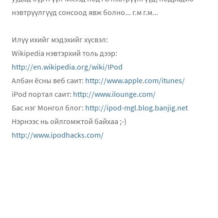
нэвтрүүлгүүд сонсоод явж болно... г.м г.м...
Илүү ихийг мэдэхийг хүсвэл:
Wikipedia нэвтэрхий толь дээр:
http://en.wikipedia.org/wiki/IPod
Албан ёсны веб саит:
http://www.apple.com/itunes/
iPod портал саит:
http://www.ilounge.com/
Бас нэг Монгол блог:
http://ipod-mgl.blog.banjig.net
Нэрнээс нь ойлгомжтой байхаа ;-)
http://www.ipodhacks.com/