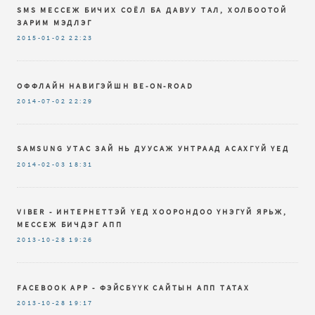
SMS МЕССЕЖ БИЧИХ СОЁЛ БА ДАВУУ ТАЛ, ХОЛБООТОЙ
ЗАРИМ МЭДЛЭГ
2015-01-02
22:23
ОФФЛАЙН НАВИГЭЙШН BE-ON-ROAD
2014-07-02
22:29
SAMSUNG УТАС ЗАЙ НЬ ДУУСАЖ УНТРААД АСАХГҮЙ ҮЕД
2014-02-03
18:31
VIBER - ИНТЕРНЕТТЭЙ ҮЕД ХООРОНДОО ҮНЭГҮЙ ЯРЬЖ,
МЕССЕЖ БИЧДЭГ АПП
2013-10-28
19:26
FACEBOOK APP - ФЭЙСБҮҮК САЙТЫН АПП ТАТАХ
2013-10-28
19:17