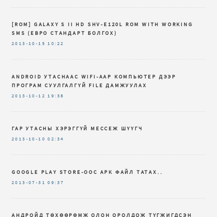
[ROM] GALAXY S II HD SHV-E120L ROM WITH WORKING
SMS (ЕВРО СТАНДАРТ БОЛГОХ)
2013-10-15
10:22
ANDROID УТАСНААС WIFI-ААР КОМПЬЮТЕР ДЭЭР
ПРОГРАМ СУУЛГАЛГҮЙ FILE ДАМЖУУЛАХ
2013-10-12
19:38
ГАР УТАСНЫ ХЭРЭГГҮЙ МЕССЕЖ ШҮҮГЧ
2013-10-10
02:34
GOOGLE PLAY STORE-ООС APK ФАЙЛ ТАТАХ..
2013-07-31
09:37
АНДРОЙД ТӨХӨӨРӨМЖ ОЛОН ОРОЛДОЖ ТҮГЖИГДСЭН