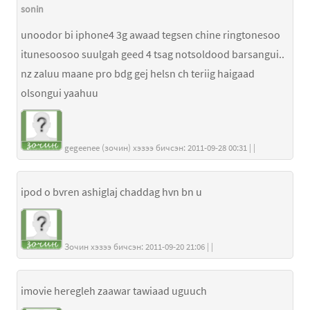
sonin
unoodor bi iphone4 3g awaad tegsen chine ringtonesoo
itunesoosoo suulgah geed 4 tsag notsoldood barsangui..
nz zaluu maane pro bdg gej helsn ch teriig haigaad
olsongui yaahuu
gegeenee (зочин) хэзээ бичсэн: 2011-09-28 00:31 | |
ipod o bvren ashiglaj chaddag hvn bn u
Зочин хэзээ бичсэн: 2011-09-20 21:06 | |
imovie heregleh zaawar tawiaad uguuch