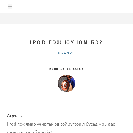
Цэс
IPOD ГЭЖ ЮУ ЮМ БЭ?
МЭДЛЭГ
2008-11-15 11:54
Асуулт:
iPod гэж ямар учиртай эд вэ? Зүгээр л бусад мр3-аас
ямар ялгаатай юм бэ?