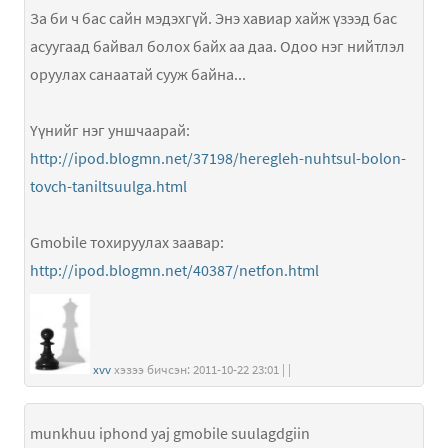
За би ч бас сайн мэдэхгүй. Энэ хавиар хайж үзээд бас
асуугаад байвал болох байх аа даа. Одоо нэг нийтлэл
оруулах санаатай сууж байна...
Үүнийг нэг уншчаарай:
http://ipod.blogmn.net/37198/heregleh-nuhtsul-bolon-
tovch-taniltsuulga.html
Gmobile тохируулах заавар:
http://ipod.blogmn.net/40387/netfon.html
xvv
хэзээ бичсэн: 2011-10-22 23:01 | |
munkhuu iphond yaj gmobile suulagdgiin