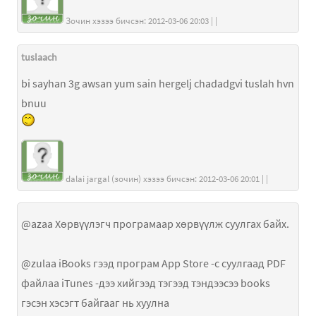
Зочин хэзээ бичсэн: 2012-03-06 20:03 | |
tuslaach
bi sayhan 3g awsan yum sain hergelj chadadgvi tuslah hvn
bnuu
dalai jargal (зочин) хэзээ бичсэн: 2012-03-06 20:01 | |
@azaa Хөрвүүлэгч програмаар хөрвүүлж суулгах байх.
@zulaa iBooks гээд програм App Store -с суулгаад PDF
файлаа iTunes -дээ хийгээд тэгээд тэндээсээ books
гэсэн хэсэгт байгааг нь хуулна