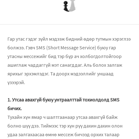
Гар утас гэдэг зүйл мэдээж бидний өдөр тутмын хэрэглээ
болжээ. Гэвч SMS (Short Message Service) буюу гар
утасны мессежийг бид тэр бүр ач холбогдолтойгоор
ашиглаж чаддаггүй мэт санагддаг. Аль болох залгаж
ярихыг эрхэмлэдэг. Та доорх мэдээллийг уншаад
үзээрэй.
1. Утсаа авахгүй буюу унтраалттай тохиолдолд SMS
бичих.
Тухайн хүн ямар ч шалтгаанаар утсаа авахгүй байж
болно шүү дээ. Тиймээс тэр хүн рүү дахин дахин олон
удаа залгахаасаа өмнө мессеж бичээд орхих талаар