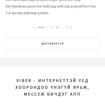
баттерейгаа цэнэглэж байгаад хийгээд асахгүй бол бас
1-р аргаар давтаад үзээрэ...
4483
13
1
ДЭЛГЭРЭНГҮЙ
VIBER - ИНТЕРНЕТТЭЙ ҮЕД
ХООРОНДОО ҮНЭГҮЙ ЯРЬЖ,
МЕССЕЖ БИЧДЭГ АПП