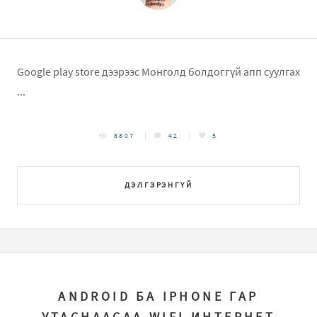
Google play store дээрээс Монголд болдоггүй апп суулгах
...
8807
42
5
ДЭЛГЭРЭНГҮЙ
ANDROID БА IPHONE ГАР
УТАСНААСАА WIFI ИНТЕРНЕТ