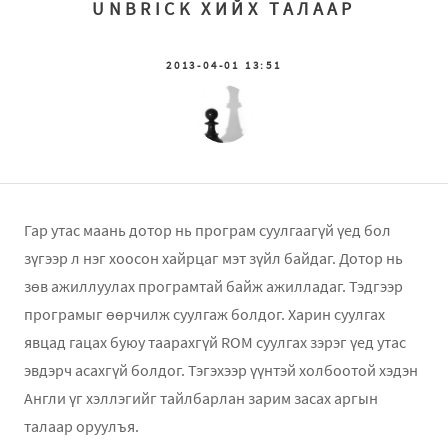
UNBRICK ХИЙХ ТАЛААР
2013-04-01 13:51
Гар утас маань дотор нь програм суулгаагүй үед бол
зүгээр л нэг хоосон хайрцаг мэт зүйл байдаг. Дотор нь
зөв ажиллуулах програмтай байж ажилладаг. Тэдгээр
програмыг өөрчилж суулгаж болдог. Харин суулгах
явцад гацах буюу таарахгүй ROM суулгах зэрэг үед утас
эвдэрч асахгүй болдог. Тэгэхээр үүнтэй холбоотой хэдэн
Англи үг хэллэгийг тайлбарлан зарим засах аргын
талаар оруулъя.