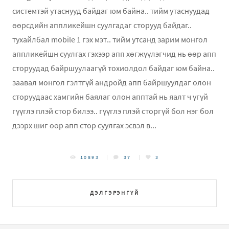
системтэй утаснууд байдаг юм байна.. тийм утаснуудад
өөрсдийн аппликейшн суулгадаг сторууд байдаг..
тухайлбал mobile 1 гэх мэт.. тийм утсанд зарим монгол
аппликейшн суулгах гэхээр апп хөгжүүлэгчид нь өөр апп
сторуудад байршуулаагүй тохиолдол байдаг юм байна..
заавал монгол гэлтгүй андройд апп байршуулдаг олон
сторуудаас хамгийн баялаг олон апптай нь яалт ч үгүй
гүүглэ плэй стор билээ.. гүүглэ плэй сторгүй бол нэг бол
дээрх шиг өөр апп стор суулгах эсвэл в...
10893
37
3
ДЭЛГЭРЭНГҮЙ