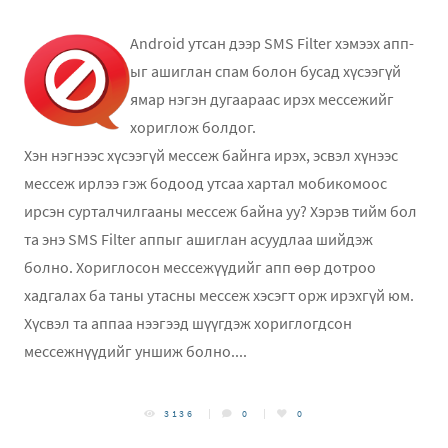
Android утсан дээр SMS Filter хэмээх апп-
ыг ашиглан спам болон бусад хүсээгүй
ямар нэгэн дугаараас ирэх мессежийг
хориглож болдог.
Хэн нэгнээс хүсээгүй мессеж байнга ирэх, эсвэл хүнээс
мессеж ирлээ гэж бодоод утсаа хартал мобикомоос
ирсэн сурталчилгааны мессеж байна уу? Хэрэв тийм бол
та энэ SMS Filter аппыг ашиглан асуудлаа шийдэж
болно. Хориглосон мессежүүдийг апп өөр дотроо
хадгалах ба таны утасны мессеж хэсэгт орж ирэхгүй юм.
Хүсвэл та аппаа нээгээд шүүгдэж хориглогдсон
мессежнүүдийг уншиж болно....
3136
0
0