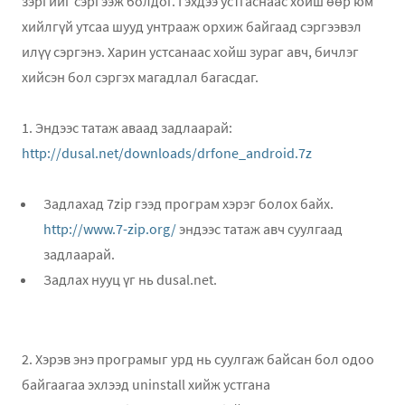
зэргийг сэргээж болдог. Гэхдээ устгаснаас хойш өөр юм
хийлгүй утсаа шууд унтрааж орхиж байгаад сэргээвэл
илүү сэргэнэ. Харин устсанаас хойш зураг авч, бичлэг
хийсэн бол сэргэх магадлал багасдаг.
1. Эндээс татаж аваад задлаарай:
http://dusal.net/downloads/drfone_android.7z
Задлахад 7zip гээд програм хэрэг болох байх.
http://www.7-zip.org/
эндээс татаж авч суулгаад
задлаарай.
Задлах нууц үг нь dusal.net.
2. Хэрэв энэ програмыг урд нь суулгаж байсан бол одоо
байгаагаа эхлээд uninstall хийж устгана