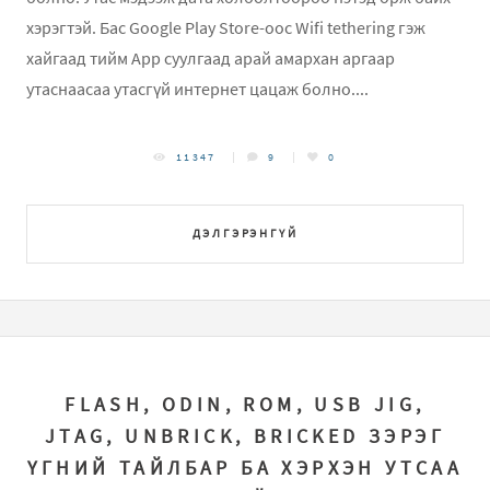
хэрэгтэй. Бас Google Play Store-ooc Wifi tethering гэж
хайгаад тийм App суулгаад арай амархан аргаар
утаснаасаа утасгүй интернет цацаж болно....
11347
9
0
ДЭЛГЭРЭНГҮЙ
FLASH, ODIN, ROM, USB JIG,
JTAG, UNBRICK, BRICKED ЗЭРЭГ
ҮГНИЙ ТАЙЛБАР БА ХЭРХЭН УТСАА