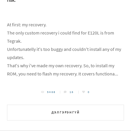
risk.
At first: my recovery.
The only custom recovery i could find for E120L is from
Tegrak.
Unfortunatelly it's too buggy and couldn't install any of my
updates.
That's why i've made my own recovery. So, to install my
ROM, you need to flash my recovery. It covers functiona...
5468
16
0
ДЭЛГЭРЭНГҮЙ