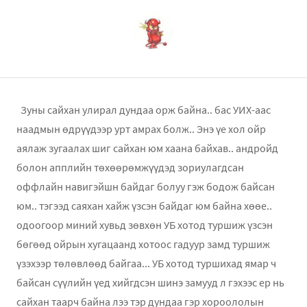
Зуны сайхан улирал дундаа орж байна.. бас УИХ-аас
наадмын өдрүүдээр урт амрах болж.. Энэ үе хол ойр
аялаж зугаалах шиг сайхан юм хаана байхав.. андройд
болон апплийн төхөөрөмжүүдэд зориулагдсан
оффлайн навигэйшн байдаг болуу гэж бодож байсан
юм.. тэгээд саяхан хайж үзсэн байдаг юм байна хөөе..
одоогоор миний хувьд зөвхөн УБ хотод туршиж үзсэн
бөгөөд ойрын хугацаанд хотоос гадуур замд туршиж
үзэхээр төлөвлөөд байгаа... УБ хотод туршихад ямар ч
байсан сүүлийн үед хийгдсэн шинэ замууд л гэхээс ер нь
сайхан таарч байна лээ тэр дундаа гэр хороололын