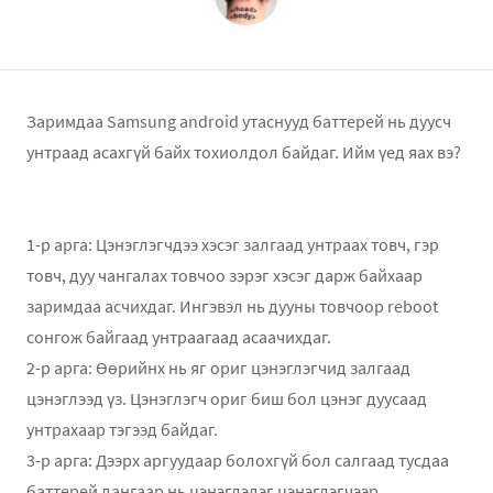
Заримдаа Samsung android утаснууд баттерей нь дуусч
унтраад асахгүй байх тохиолдол байдаг. Ийм үед яах вэ?
1-р арга: Цэнэглэгчдээ хэсэг залгаад унтраах товч, гэр
товч, дуу чангалах товчоо зэрэг хэсэг дарж байхаар
заримдаа асчихдаг. Ингэвэл нь дууны товчоор reboot
сонгож байгаад унтраагаад асаачихдаг.
2-р арга: Өөрийнх нь яг ориг цэнэглэгчид залгаад
цэнэглээд үз. Цэнэглэгч ориг биш бол цэнэг дуусаад
унтрахаар тэгээд байдаг.
3-р арга: Дээрх аргуудаар болохгүй бол салгаад тусдаа
баттерей дангаар нь цэнэглэдэг цэнэглэгчээр