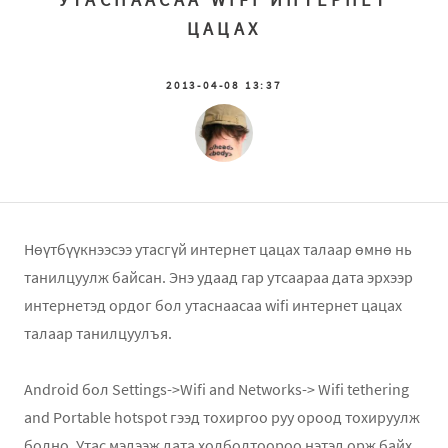
ЦАЦАХ
2013-04-08 13:37
Нөүтбүүкнээсээ утасгүй интернет цацах талаар өмнө нь
танилцуулж байсан. Энэ удаад гар утсаараа дата эрхээр
интернетэд ордог бол утаснаасаа wifi интернет цацах
талаар танилцуулъя.
Android бол Settings->Wifi and Networks-> Wifi tethering
and Portable hotspot гээд тохиргоо руу ороод тохируулж
болно. Утас мэдээж дата холболтоороо нэтэд орж байх