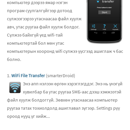
компьютер дээрээ ямар нэгэн
програм суулгалгүйгээр дотоод
сүлжээгээрээ утаснаасаа файл хуулж
авч, утас руугаа файл хуулж болдог.
Сүлжээ байхгүй үед wifi-тай
компьютертай бол мөн утас
компьютерын хооронд wifi сүлжээ үүсгээд ашиглаж ч бас
болно.
1.
WiFi File Transfer
(smarterDroid)
Энэ апп нэлээн өргөн хэрэглэгддэг. Энэ нь үнэгүй
хувилбар ба утас руугаа 5МБ-аас дээш хэмжээтэй
файл хуулж болдоггүй. Зөвхөн утаснаасаа компьютер
руугаа татах тохиолдолд ашиглавал зүгээр. Settings рүү
ороод нууц үг хийж...