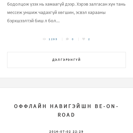
бодолцож үзэх нь хамаагүй дээр. Хэрэв залгасан хүн тань
мессеж уншиж чадахгүй хөгшин, эсвэл харааны
бэрхшээлтэй биш л бол...
1295
0
2
ДЭЛГЭРЭНГҮЙ
ОФФЛАЙН НАВИГЭЙШН BE-ON-
ROAD
2014-07-02 22:29