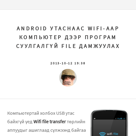
ANDROID УТАСНААС WIFI-ААР
КОМПЬЮТЕР ДЭЭР ПРОГРАМ
СУУЛГАЛГҮЙ FILE ДАМЖУУЛАХ
2013-10-12 19:38
Компьютертай холбох USB утас
байхгүй үед
Wifi file transfer
төрлийн
аппуудыг ашиглаад сүлжээнд байгаа