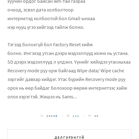
хуучин ордог байсан wifi-тай газраа
очоод, эсвэл дата холболтоор
интернетэд холбоотой бол Gmail-ынхаа
нэр нууц үгээ хийгээд тайлж болно.
Тэгээд болохгүй бол Factory Reset хийж
болно. Ингэхэд утсан дээрх мэдээллүүд ихэнх нь устана.
SD дээрх мэдээллүүд л үлдэнэ. Үүнийг хийхдээ утасныхаа
Recovery mode руу орж байгаад Wipe data/ Wipe cache
зэргийг давхар хийдэг. Утас бүрийн Recovery mode руу
орох нь өөр байдаг болохоор өөрөө интернетээс хайж
олох хэрэгтэй. Жишээ нь Sams...
24368
111
40
ДЭЛГЭРЭНГҮЙ