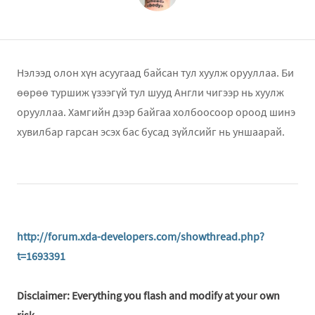
Нэлээд олон хүн асуугаад байсан тул хуулж орууллаа. Би
өөрөө туршиж үзээгүй тул шууд Англи чигээр нь хуулж
орууллаа. Хамгийн дээр байгаа холбоосоор ороод шинэ
хувилбар гарсан эсэх бас бусад зүйлсийг нь уншаарай.
http://forum.xda-developers.com/showthread.php?
t=1693391
Disclaimer: Everything you flash and modify at your own