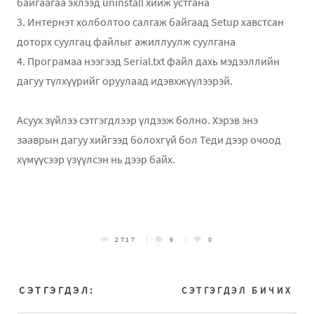
байгаагаа эхлээд uninstall хийж устгана
3. Интернэт холболтоо салгаж байгаад Setup хавстсан
доторх суулгац файлыг ажиллуулж суулгана
4. Програмаа нээгээд Serial.txt файл дахь мэдээллийн
дагуу түлхүүрийг оруулаад идэвхжүүлээрэй.
Асуух зүйлээ сэтгэгдлээр үлдээж болно. Хэрэв энэ
зааврын дагуу хийгээд болохгүй бол Теди дээр очоод
хүмүүсээр үзүүлсэн нь дээр байх.
2717
9
0
СЭТГЭГДЭЛ:
СЭТГЭГДЭЛ БИЧИХ