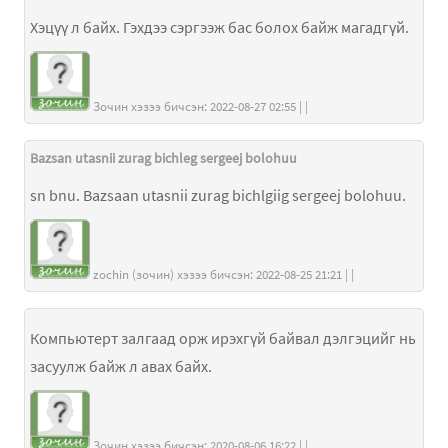
Хэцүү л байх. Гэхдээ сэргээж бас болох байж магадгүй.
Зочин хэзээ бичсэн: 2022-08-27 02:55 | |
Bazsan utasnii zurag bichleg sergeej bolohuu
sn bnu. Bazsaan utasnii zurag bichlgiig sergeej bolohuu.
zochin (зочин) хэзээ бичсэн: 2022-08-25 21:21 | |
Компьютерт залгаад орж ирэхгүй байвал дэлгэцийг нь
засуулж байж л авах байх.
Зочин хэзээ бичсэн: 2020-08-06 16:22 | |