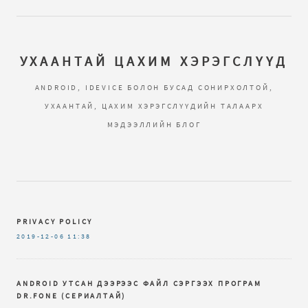
УХААНТАЙ ЦАХИМ ХЭРЭГСЛҮҮД
ANDROID, IDEVICE БОЛОН БУСАД СОНИРХОЛТОЙ,
УХААНТАЙ, ЦАХИМ ХЭРЭГСЛҮҮДИЙН ТАЛААРХ
МЭДЭЭЛЛИЙН БЛОГ
PRIVACY POLICY
2019-12-06
11:38
ANDROID УТСАН ДЭЭРЭЭС ФАЙЛ СЭРГЭЭХ ПРОГРАМ
DR.FОNЕ (СЕРИАЛТАЙ)