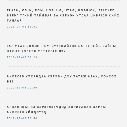
FLASH, ODIN, ROM, USB JIG, JTAG, UNBRICK, BRICKED
ЗЭРЭГ ҮГНИЙ ТАЙЛБАР БА ХЭРХЭН УТСАА UNBRICK ХИЙХ
ТАЛААР
2013-04-01
13:51
ГАР УТАС БОЛОН НӨҮТБҮҮКНИЙХЭЭ БАТТЕРЕЙ - ЗАЙНЫ
НАСЫГ ХЭРХЭН УРТАСГАХ ВЭ?
2012-12-03
02:29
ANDROID УТСАНДАА ХЭРХЭН ДУУ ТАТАЖ АВАХ, СОНСОХ
ВЭ?
2012-12-03
01:56
АНХАН ШАТНЫ ХЭРЭГЛЭГЧДЭД ЗОРИУЛСАН ЗАРИМ
ANDROID ҮЙЛДЛҮҮД
2012-12-02
23:50