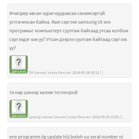
Өчигдөр авсан зурагнуудаасаа санамсаргүй
устгачихсан байна. Яаж сэргээх samsung s9 энэ
програмыг компьютерт суулгаж байгаад утсаа холбож
сэргээдэг юм уу? Утсан дээрээ суулгаж байгаад сэргээх
үү?
S9 (зочин) хэзээ бичсэн: 2018-05-28 00:12 | |
та нар цэнхэр халим тоглоорой
цэнхэр халим (зочин) хэзээ бичсэн: 2018-05-25 22:55 | |
ene programm iig update hiij boloh uu seral number ni