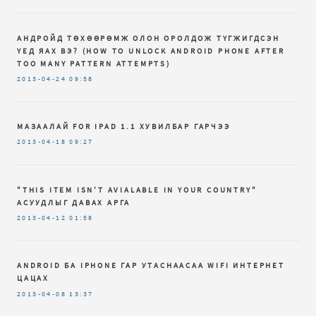
АНДРОЙД ТӨХӨӨРӨМЖ ОЛОН ОРОЛДОЖ ТҮГЖИГДСЭН
ҮЕД ЯАХ ВЭ? (HOW TO UNLOCK ANDROID PHONE AFTER
TOO MANY PATTERN ATTEMPTS)
2013-04-24
09:58
МАЗААЛАЙ FOR IPAD 1.1 ХУВИЛБАР ГАРЧЭЭ
2013-04-18
09:27
"THIS ITEM ISN'T AVIALABLE IN YOUR COUNTRY"
АСУУДЛЫГ ДАВАХ АРГА
2013-04-12
01:58
ANDROID БА IPHONE ГАР УТАСНААСАА WIFI ИНТЕРНЕТ
ЦАЦАХ
2013-04-08
13:37