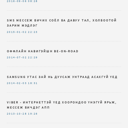
2016-09-06
08:28
SMS МЕССЕЖ БИЧИХ СОЁЛ БА ДАВУУ ТАЛ, ХОЛБООТОЙ
ЗАРИМ МЭДЛЭГ
2015-01-02
22:23
ОФФЛАЙН НАВИГЭЙШН BE-ON-ROAD
2014-07-02
22:29
SAMSUNG УТАС ЗАЙ НЬ ДУУСАЖ УНТРААД АСАХГҮЙ ҮЕД
2014-02-03
18:31
VIBER - ИНТЕРНЕТТЭЙ ҮЕД ХООРОНДОО ҮНЭГҮЙ ЯРЬЖ,
МЕССЕЖ БИЧДЭГ АПП
2013-10-28
19:26