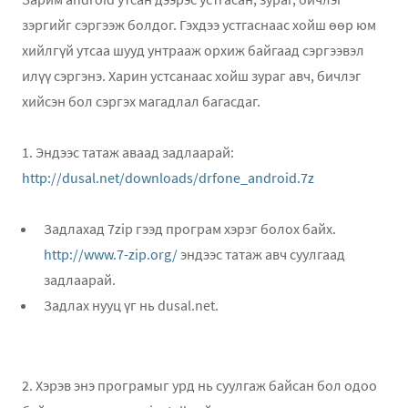
зэргийг сэргээж болдог. Гэхдээ устгаснаас хойш өөр юм
хийлгүй утсаа шууд унтрааж орхиж байгаад сэргээвэл
илүү сэргэнэ. Харин устсанаас хойш зураг авч, бичлэг
хийсэн бол сэргэх магадлал багасдаг.
1. Эндээс татаж аваад задлаарай:
http://dusal.net/downloads/drfone_android.7z
Задлахад 7zip гээд програм хэрэг болох байх.
http://www.7-zip.org/
эндээс татаж авч суулгаад
задлаарай.
Задлах нууц үг нь dusal.net.
2. Хэрэв энэ програмыг урд нь суулгаж байсан бол одоо