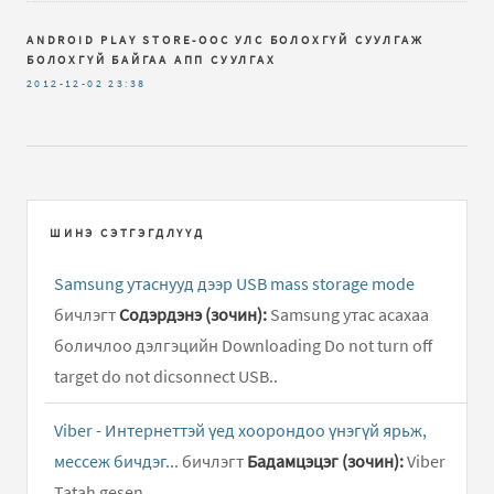
ANDROID PLAY STORE-ООС УЛС БОЛОХГҮЙ СУУЛГАЖ
БОЛОХГҮЙ БАЙГАА АПП СУУЛГАХ
2012-12-02
23:38
ШИНЭ СЭТГЭГДЛҮҮД
Samsung утаснууд дээр USB mass storage mode
бичлэгт
Содэрдэнэ (зочин):
Samsung утас асахаа
боличлоо дэлгэцийн Downloading Do not turn off
target do not dicsonnect USB..
Viber - Интернеттэй үед хоорондоо үнэгүй ярьж,
мессеж бичдэг...
бичлэгт
Бадамцэцэг (зочин):
Viber
Tatah gesen