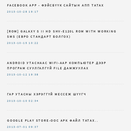
FACEBOOK APP - ФЭЙСБҮҮК САЙТЫН АПП ТАТАХ
2013-10-28
19:17
[ROM] GALAXY S II HD SHV-E120L ROM WITH WORKING
SMS (ЕВРО СТАНДАРТ БОЛГОХ)
2013-10-15
10:22
ANDROID УТАСНААС WIFI-ААР КОМПЬЮТЕР ДЭЭР
ПРОГРАМ СУУЛГАЛГҮЙ FILE ДАМЖУУЛАХ
2013-10-12
19:38
ГАР УТАСНЫ ХЭРЭГГҮЙ МЕССЕЖ ШҮҮГЧ
2013-10-10
02:34
GOOGLE PLAY STORE-ООС APK ФАЙЛ ТАТАХ..
2013-07-31
09:37