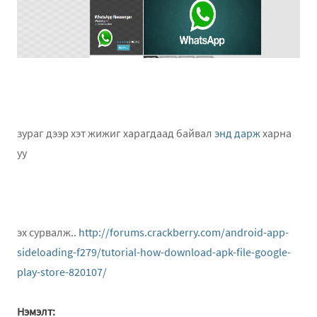
зураг дээр хэт жижиг харагдаад байвал
энд дарж
харна
уу
эх сурвалж..
http://forums.crackberry.com/android-app-
sideloading-f279/tutorial-how-download-apk-file-google-
play-store-820107/
Нэмэлт: