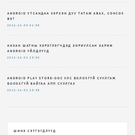
ANDROID УТСАНДАА ХЭРХЭН ДУУ ТАТАЖ АВАХ, СОНСОХ
ВЭ?
2012-12-03
01:56
АНХАН ШАТНЫ ХЭРЭГЛЭГЧДЭД ЗОРИУЛСАН ЗАРИМ
ANDROID ҮЙЛДЛҮҮД
2012-12-02
23:50
ANDROID PLAY STORE-ООС УЛС БОЛОХГҮЙ СУУЛГАЖ
БОЛОХГҮЙ БАЙГАА АПП СУУЛГАХ
2012-12-02
23:38
ШИНЭ СЭТГЭГДЛҮҮД