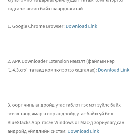
хадгалж авсан байх шаардлагатай..
1. Google Chrome Browser:
Download Link
2. APK Downloader Extension нэмэлт (файлын нэр
'1.4.3.crx' татаад компютэртээ хадгалах):
Download Link
3. өөрт чинь андройд утас таблэт гэх мэт зүйлс байх
эсвэл танд ямар ч өөр андройд утас байхгүй бол
BlueStacks App гэсэн Windows or Mac-д зориулагдсан
андройд үйлдлийн систэм:
Download Link