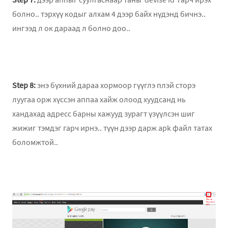
болно.. тэрхүү кодыг алхам 4 дээр байх нүдэнд бичнэ..
ингээд л ок дараад л болно доо..
Step 8:
энэ бүхний дараа хормоор гүүглэ плэй сторэ
луугаа орж хүссэн аппаа хайж олоод хуудсанд нь
хандахад адресс барны хажууд зурагт үзүүлсэн шиг
жижиг тэмдэг гарч ирнэ.. түүн дээр дарж apk файл татах
боломжтой..