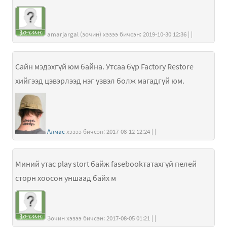
amarjargal (зочин) хэзээ бичсэн: 2019-10-30 12:36 | |
Сайн мэдэхгүй юм байна. Утсаа бүр Factory Restore
хийгээд цэвэрлээд нэг үзвэл болж магадгүй юм.
Алмас
хэзээ бичсэн: 2017-08-12 12:24 | |
Миний утас play stort байж fasebookтатахгүй пелей
сторн хоосон уншаад байх м
Зочин хэзээ бичсэн: 2017-08-05 01:21 | |