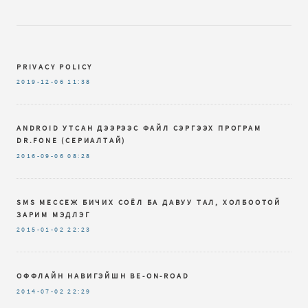
PRIVACY POLICY
2019-12-06
11:38
ANDROID УТСАН ДЭЭРЭЭС ФАЙЛ СЭРГЭЭХ ПРОГРАМ
DR.FОNЕ (СЕРИАЛТАЙ)
2016-09-06
08:28
SMS МЕССЕЖ БИЧИХ СОЁЛ БА ДАВУУ ТАЛ, ХОЛБООТОЙ
ЗАРИМ МЭДЛЭГ
2015-01-02
22:23
ОФФЛАЙН НАВИГЭЙШН BE-ON-ROAD
2014-07-02
22:29