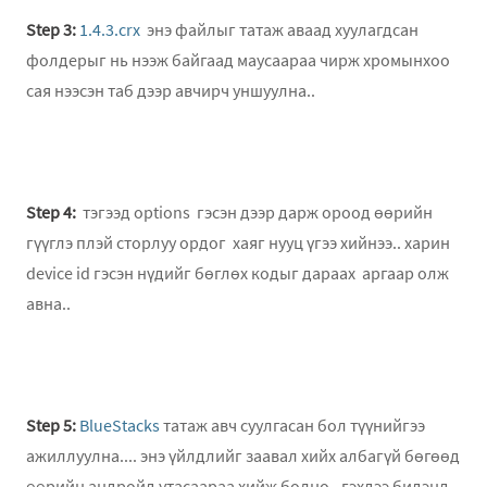
Step 3:
1.4.3.crx
энэ файлыг татаж аваад хуулагдсан
фолдерыг нь нээж байгаад маусаараа чирж хромынхоо
сая нээсэн таб дээр авчирч уншуулна..
Step 4:
тэгээд options гэсэн дээр дарж ороод өөрийн
гүүглэ плэй сторлуу ордог хаяг нууц үгээ хийнээ.. харин
device id гэсэн нүдийг бөглөх кодыг дараах аргаар олж
авна..
Step 5:
BlueStacks
татаж авч суулгасан бол түүнийгээ
ажиллуулна.... энэ үйлдлийг заавал хийх албагүй бөгөөд
өөрийн андройд утасаараа хийж болно.. гэхдээ бидэнд