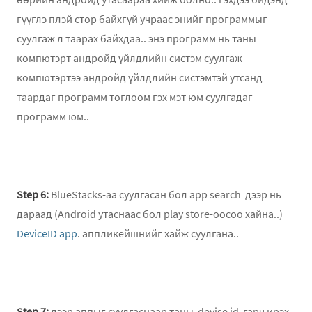
гүүглэ плэй стор байхгүй учраас энийг программыг
суулгаж л таарах байхдаа.. энэ программ нь таны
компютэрт андройд үйлдлийн систэм суулгаж
компютэртээ андройд үйлдлийн систэмтэй утсанд
таардаг программ тоглоом гэх мэт юм суулгадаг
программ юм..
Step 6:
BlueStacks-аа суулгасан бол app search дээр нь
дараад (Android утаснаас бол play store-оосоо хайна..)
DeviceID app
. аппликейшнийг хайж суулгана..
Step 7:
дээр аппыг суулгаснаар таны devise id гарч ирэх