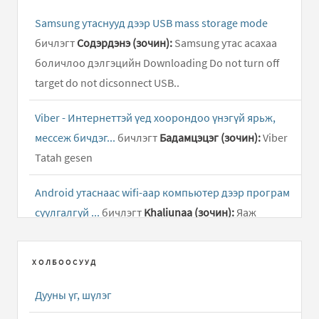
Samsung утаснууд дээр USB mass storage mode
бичлэгт
Содэрдэнэ (зочин):
Samsung утас асахаа
боличлоо дэлгэцийн Downloading Do not turn off
target do not dicsonnect USB..
Viber - Интернеттэй үед хоорондоо үнэгүй ярьж,
мессеж бичдэг...
бичлэгт
Бадамцэцэг (зочин):
Viber
Tatah gesen
Android утаснаас wifi-аар компьютер дээр програм
суулгалгүй ...
бичлэгт
Khaliunaa (зочин):
Яаж
андройд таблетнаас гэр интэрнет цацах
ХОЛБООСУУД
Facebook app - Фэйсбүүк сайтын апп татах
бичлэгт
Enkhbayap:
Mini utasnaas f ion hoh app algae
Дууны үг, шүлэг
bolcihson Farah amaar