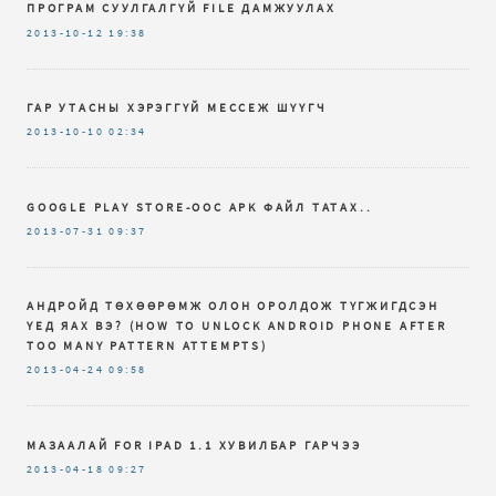
ПРОГРАМ СУУЛГАЛГҮЙ FILE ДАМЖУУЛАХ
2013-10-12
19:38
ГАР УТАСНЫ ХЭРЭГГҮЙ МЕССЕЖ ШҮҮГЧ
2013-10-10
02:34
GOOGLE PLAY STORE-ООС APK ФАЙЛ ТАТАХ..
2013-07-31
09:37
АНДРОЙД ТӨХӨӨРӨМЖ ОЛОН ОРОЛДОЖ ТҮГЖИГДСЭН
ҮЕД ЯАХ ВЭ? (HOW TO UNLOCK ANDROID PHONE AFTER
TOO MANY PATTERN ATTEMPTS)
2013-04-24
09:58
МАЗААЛАЙ FOR IPAD 1.1 ХУВИЛБАР ГАРЧЭЭ
2013-04-18
09:27