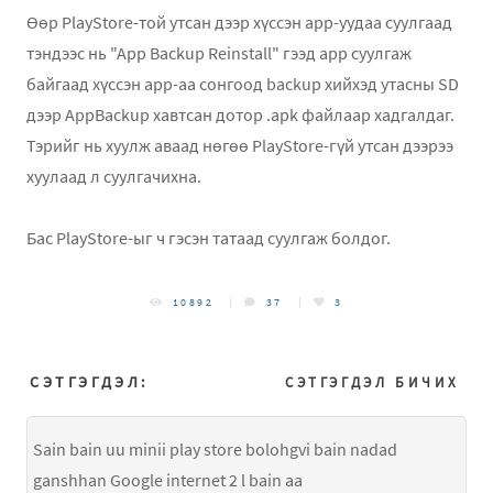
Өөр PlayStore-той утсан дээр хүссэн app-уудаа суулгаад
тэндээс нь "App Backup Reinstall" гээд app суулгаж
байгаад хүссэн app-аа сонгоод backup хийхэд утасны SD
дээр AppBackup хавтсан дотор .apk файлаар хадгалдаг.
Тэрийг нь хуулж аваад нөгөө PlayStore-гүй утсан дээрээ
хуулаад л суулгачихна.
Бас PlayStore-ыг ч гэсэн татаад суулгаж болдог.
10892
37
3
СЭТГЭГДЭЛ:
СЭТГЭГДЭЛ БИЧИХ
Sain bain uu minii play store bolohgvi bain nadad
ganshhan Google internet 2 l bain aa