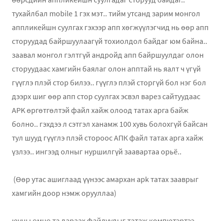
тухайлбал mobile 1 гэх мэт.. тийм утсанд зарим монгол
аппликейшн суулгах гэхээр апп хөгжүүлэгчид нь өөр апп
сторуудад байршуулаагүй тохиолдол байдаг юм байна..
заавал монгол гэлтгүй андройд апп байршуулдаг олон
сторуудаас хамгийн баялаг олон апптай нь яалт ч үгүй
гүүглэ плэй стор билээ.. гүүглэ плэй сторгүй бол нэг бол
дээрх шиг өөр апп стор суулгах эсвэл варез сайтуудаас
APK өргөтгөлтэй файл хайж олоод татах арга байж
болно.. гэхдээ л сэтгэл ханамж 100 хувь болохгүй байсан
тул шууд гүүглэ плэй стороос АПК файл татах арга хайж
үзлээ.. ингээд олныг нуршилгүй заавартаа орьё..
(Өөр утас ашиглаад үүнээс амархан apk татах зааврыг
хамгийн доор нэмж орууллаа)
юуны өмнө та дараах файлуудыг татаж компютэртээ