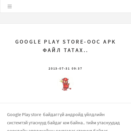
Цэс
GOOGLE PLAY STORE-ООС APK
ФАЙЛ ТАТАХ..
2013-07-31 09:37
Google Play store байдаггүй андройд үйлдлийн
системтэй утаснууд байдаг юм байна.. тийм утаснуудад
өөрсдийн аппликейшн суулгадаг сторууд байдаг..