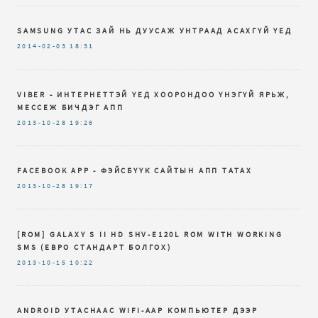
SAMSUNG УТАС ЗАЙ НЬ ДУУСАЖ УНТРААД АСАХГҮЙ ҮЕД
2014-02-03
18:31
VIBER - ИНТЕРНЕТТЭЙ ҮЕД ХООРОНДОО ҮНЭГҮЙ ЯРЬЖ,
МЕССЕЖ БИЧДЭГ АПП
2013-10-28
19:26
FACEBOOK APP - ФЭЙСБҮҮК САЙТЫН АПП ТАТАХ
2013-10-28
19:17
[ROM] GALAXY S II HD SHV-E120L ROM WITH WORKING
SMS (ЕВРО СТАНДАРТ БОЛГОХ)
2013-10-15
10:22
ANDROID УТАСНААС WIFI-ААР КОМПЬЮТЕР ДЭЭР