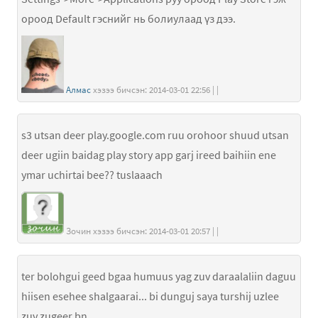
ороод Default гэснийг нь болиулаад үз дээ.
Алмас
хэзээ бичсэн: 2014-03-01 22:56 | |
s3 utsan deer play.google.com ruu orohoor shuud utsan
deer ugiin baidag play story app garj ireed baihiin ene
ymar uchirtai bee?? tuslaaach
Зочин хэзээ бичсэн: 2014-03-01 20:57 | |
ter bolohgui geed bgaa humuus yag zuv daraalaliin daguu
hiisen esehee shalgaarai... bi dunguj saya turshij uzlee
zuv zugeer bn...