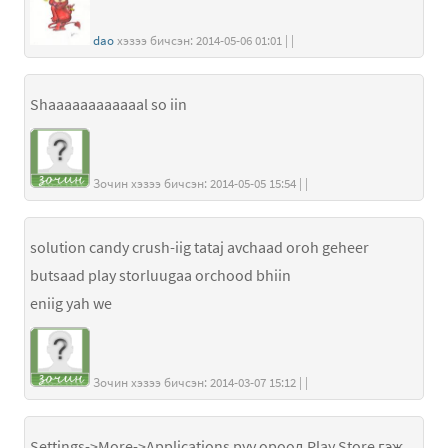
dao
хэзээ бичсэн: 2014-05-06 01:01 | |
Shaaaaaaaaaaaal so iin
Зочин хэзээ бичсэн: 2014-05-05 15:54 | |
solution candy crush-iig tataj avchaad oroh geheer
butsaad play storluugaa orchood bhiin
eniig yah we
Зочин хэзээ бичсэн: 2014-03-07 15:12 | |
Settings->More->Applications руу ороод Play Store гэж