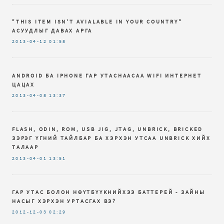
"THIS ITEM ISN'T AVIALABLE IN YOUR COUNTRY"
АСУУДЛЫГ ДАВАХ АРГА
2013-04-12
01:58
ANDROID БА IPHONE ГАР УТАСНААСАА WIFI ИНТЕРНЕТ
ЦАЦАХ
2013-04-08
13:37
FLASH, ODIN, ROM, USB JIG, JTAG, UNBRICK, BRICKED
ЗЭРЭГ ҮГНИЙ ТАЙЛБАР БА ХЭРХЭН УТСАА UNBRICK ХИЙХ
ТАЛААР
2013-04-01
13:51
ГАР УТАС БОЛОН НӨҮТБҮҮКНИЙХЭЭ БАТТЕРЕЙ - ЗАЙНЫ
НАСЫГ ХЭРХЭН УРТАСГАХ ВЭ?
2012-12-03
02:29