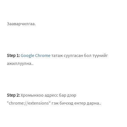
Зааварчилгаа.
Step 1:
Google Chrome
татаж суулгасан бол түүнийг
ажиллуулна..
Step 2:
Хромынхоо адресс бар дээр
"chrome://extensions" гэж бичээд ентер дарна..