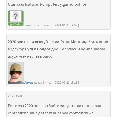
Utasnaas tsatssan komputert ylgaj holboh ve
Зочин хэзээ бичсэн: 2021-01-05 14:57 | |
2020 sim гэж мэдэхгүй юм аа. Уг нь Монголд бол миний
мэдэхээр бүгд л болдог доо. Гар утасны компаниасаа
асууж үзэх нь л зөв байх.
Алмас
хэзээ бичсэн: 2020-09-21 15:13 | |
2020 сим
Би симээ 2020 оор авч байсимаа датагаа ганцаараа
хэргэлдэг энийг датаг ганцаараа хэргэлдэгийг нь