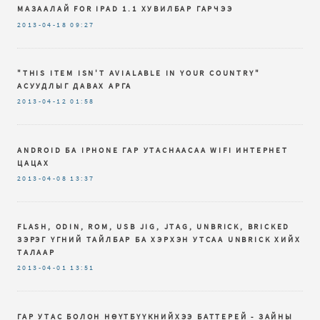
МАЗААЛАЙ FOR IPAD 1.1 ХУВИЛБАР ГАРЧЭЭ
2013-04-18
09:27
"THIS ITEM ISN'T AVIALABLE IN YOUR COUNTRY"
АСУУДЛЫГ ДАВАХ АРГА
2013-04-12
01:58
ANDROID БА IPHONE ГАР УТАСНААСАА WIFI ИНТЕРНЕТ
ЦАЦАХ
2013-04-08
13:37
FLASH, ODIN, ROM, USB JIG, JTAG, UNBRICK, BRICKED
ЗЭРЭГ ҮГНИЙ ТАЙЛБАР БА ХЭРХЭН УТСАА UNBRICK ХИЙХ
ТАЛААР
2013-04-01
13:51
ГАР УТАС БОЛОН НӨҮТБҮҮКНИЙХЭЭ БАТТЕРЕЙ - ЗАЙНЫ