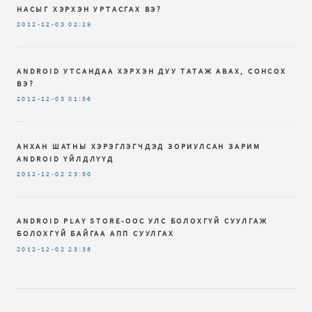
НАСЫГ ХЭРХЭН УРТАСГАХ ВЭ?
2012-12-03
02:29
ANDROID УТСАНДАА ХЭРХЭН ДУУ ТАТАЖ АВАХ, СОНСОХ
ВЭ?
2012-12-03
01:56
АНХАН ШАТНЫ ХЭРЭГЛЭГЧДЭД ЗОРИУЛСАН ЗАРИМ
ANDROID ҮЙЛДЛҮҮД
2012-12-02
23:50
ANDROID PLAY STORE-ООС УЛС БОЛОХГҮЙ СУУЛГАЖ
БОЛОХГҮЙ БАЙГАА АПП СУУЛГАХ
2012-12-02
23:38