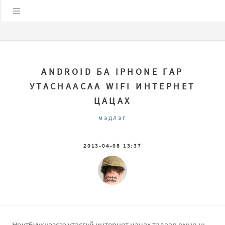
Цэс
ANDROID БА IPHONE ГАР
УТАСНААСАА WIFI ИНТЕРНЕТ
ЦАЦАХ
МЭДЛЭГ
2013-04-08 13:37
Нөүтбүүкнээсээ утасгүй интернет цацах талаар өмнө нь