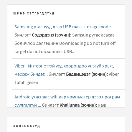
ШИНЭ СЭТГЭГДЛҮҮД
Samsung утаснууд дээр USB mass storage mode
бичлэгт
Содэрдэнэ (зочин):
Samsung утас асахаа
боличлоо дэлгэцийн Downloading Do not turn off
target do not dicsonnect USB..
Viber - Интернеттэй үед хоорондоо үнэгүй ярьж,
мессеж бичдэг...
бичлэгт
Бадамцэцэг (зочин):
Viber
Tatah gesen
Android утаснаас wifi-аар компьютер дээр програм
суулгалгүй ...
бичлэгт
Khaliunaa (зочин):
Яаж
андройд таблетнаас гэр интэрнет цацах
ХОЛБООСУУД
Facebook app - Фэйсбүүк сайтын апп татах
бичлэгт