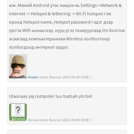
юм. Миний Android утас жишээ нь Settings->Network &
Internet -> Hotspot & tethering -> Wi-Fi hotspot гэж
ороод Hotspot name, Hotspot password гэдэг дээр
үүсгэх Wifi-ынхаа нэр, нууц үгээ тохируулаад On болгож
асаагаад компьютерынхаа Wireless холболтоор
холбогдоод интернэт ордог.
Алмас
хэзээ бичсэн: 2021-04-20 13:08 | |
Utasnaas yaj computer luu tsatsah ym bol
Зочин хэзээ бичсэн: 2021-04-09 16:09 | |