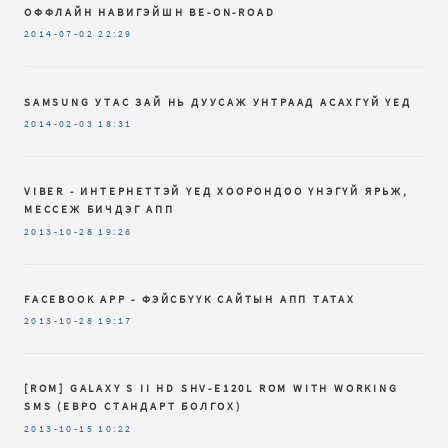
ОФФЛАЙН НАВИГЭЙШН BE-ON-ROAD
2014-07-02
22:29
SAMSUNG УТАС ЗАЙ НЬ ДУУСАЖ УНТРААД АСАХГҮЙ ҮЕД
2014-02-03
18:31
VIBER - ИНТЕРНЕТТЭЙ ҮЕД ХООРОНДОО ҮНЭГҮЙ ЯРЬЖ,
МЕССЕЖ БИЧДЭГ АПП
2013-10-28
19:26
FACEBOOK APP - ФЭЙСБҮҮК САЙТЫН АПП ТАТАХ
2013-10-28
19:17
[ROM] GALAXY S II HD SHV-E120L ROM WITH WORKING
SMS (ЕВРО СТАНДАРТ БОЛГОХ)
2013-10-15
10:22