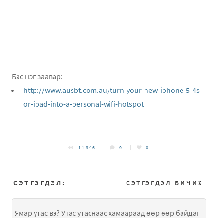
Бас нэг заавар:
http://www.ausbt.com.au/turn-your-new-iphone-5-4s-
or-ipad-into-a-personal-wifi-hotspot
11346
9
0
СЭТГЭГДЭЛ:
СЭТГЭГДЭЛ БИЧИХ
Ямар утас вэ? Утас утаснаас хамаараад өөр өөр байдаг