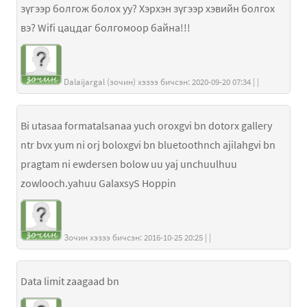
зүгээр болгож болох уу? Хэрхэн зүгээр хэвийн болгох
вэ? Wifi цацдаг болгомоор байна!!!
Dalaijargal (зочин) хэзээ бичсэн: 2020-09-20 07:34 | |
Bi utasaa formatalsanaa yuch oroxgvi bn dotorx gallery
ntr bvx yum ni orj boloxgvi bn bluetoothnch ajilahgvi bn
pragtam ni ewdersen bolow uu yaj unchuulhuu
zowlooch.yahuu GalaxsyS Hoppin
Зочин хэзээ бичсэн: 2016-10-25 20:25 | |
Data limit zaagaad bn