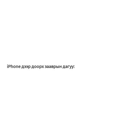
iPhone дээр доорх зааврын дагуу: