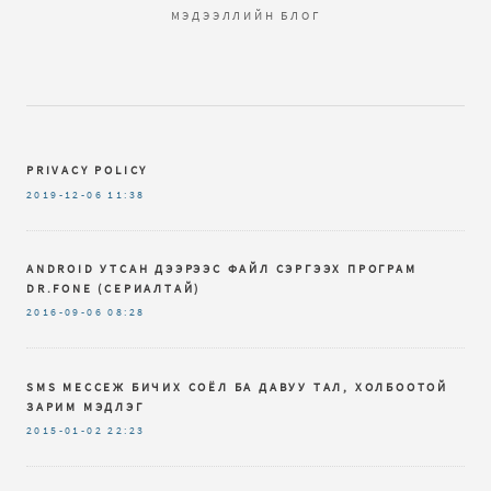
МЭДЭЭЛЛИЙН БЛОГ
PRIVACY POLICY
2019-12-06
11:38
ANDROID УТСАН ДЭЭРЭЭС ФАЙЛ СЭРГЭЭХ ПРОГРАМ
DR.FОNЕ (СЕРИАЛТАЙ)
2016-09-06
08:28
SMS МЕССЕЖ БИЧИХ СОЁЛ БА ДАВУУ ТАЛ, ХОЛБООТОЙ
ЗАРИМ МЭДЛЭГ
2015-01-02
22:23