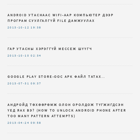
ANDROID УТАСНААС WIFI-ААР КОМПЬЮТЕР ДЭЭР
ПРОГРАМ СУУЛГАЛГҮЙ FILE ДАМЖУУЛАХ
2013-10-12
19:38
ГАР УТАСНЫ ХЭРЭГГҮЙ МЕССЕЖ ШҮҮГЧ
2013-10-10
02:34
GOOGLE PLAY STORE-ООС APK ФАЙЛ ТАТАХ..
2013-07-31
09:37
АНДРОЙД ТӨХӨӨРӨМЖ ОЛОН ОРОЛДОЖ ТҮГЖИГДСЭН
ҮЕД ЯАХ ВЭ? (HOW TO UNLOCK ANDROID PHONE AFTER
TOO MANY PATTERN ATTEMPTS)
2013-04-24
09:58