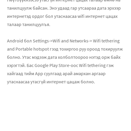
танилцуулж байсан. Энэ удаад гар утсаараа дата эрхээр
интернетэд ордог бол утаснаасаа wifi интернет цацах
талаар танилцуулъя.
Android бол Settings->Wifi and Networks-> Wifi tethering
and Portable hotspot гээд тохиргоо руу ороод тохируулж
болно. Утас мэдээж дата холболтоороо нэтэд орж байх
хэрэгтэй. Бас Google Play Store-ooc Wifi tethering гэж
хайгаад тийм App суулгаад арай амархан аргаар
утаснаасаа утасгүй интернет цацаж болно.