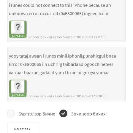
iTunes could not connect to this iPhone because an
unknown error occurred (0xE800065) ingeed bxiin
iphone (зочин) хэзээ бичсэн: 2012-05-03 22:07 | |
yooy tataj awsan iTunes minii iphoniig unshixgui bnaa
Error 0xE800065 iin uchriig taibarlaad ogooch neteer
xaixaar baaxan gadaad yum l bxiin oilgoxgvi yumaa
iphone (зочин) хэзээ бичсэн: 2012-05-03 19:20 | |
Бүртгэлээр бичих
Зочиноор бичих