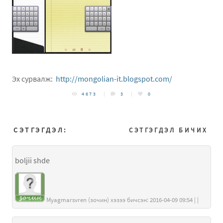
Эх сурвалж:
http://mongolian-it.blogspot.com/
4673
3
0
СЭТГЭГДЭЛ:
СЭТГЭГДЭЛ БИЧИХ
boljii shde
Myagmarsvren (зочин) хэзээ бичсэн: 2016-04-09 09:54 | |