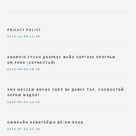
PRIVACY POLICY
2019-12-06
11:38
ANDROID УТСАН ДЭЭРЭЭС ФАЙЛ СЭРГЭЭХ ПРОГРАМ
DR.FОNЕ (СЕРИАЛТАЙ)
2016-09-06
08:28
SMS МЕССЕЖ БИЧИХ СОЁЛ БА ДАВУУ ТАЛ, ХОЛБООТОЙ
ЗАРИМ МЭДЛЭГ
2015-01-02
22:23
ОФФЛАЙН НАВИГЭЙШН BE-ON-ROAD
2014-07-02
22:29