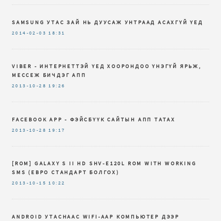
SAMSUNG УТАС ЗАЙ НЬ ДУУСАЖ УНТРААД АСАХГҮЙ ҮЕД
2014-02-03
18:31
VIBER - ИНТЕРНЕТТЭЙ ҮЕД ХООРОНДОО ҮНЭГҮЙ ЯРЬЖ,
МЕССЕЖ БИЧДЭГ АПП
2013-10-28
19:26
FACEBOOK APP - ФЭЙСБҮҮК САЙТЫН АПП ТАТАХ
2013-10-28
19:17
[ROM] GALAXY S II HD SHV-E120L ROM WITH WORKING
SMS (ЕВРО СТАНДАРТ БОЛГОХ)
2013-10-15
10:22
ANDROID УТАСНААС WIFI-ААР КОМПЬЮТЕР ДЭЭР