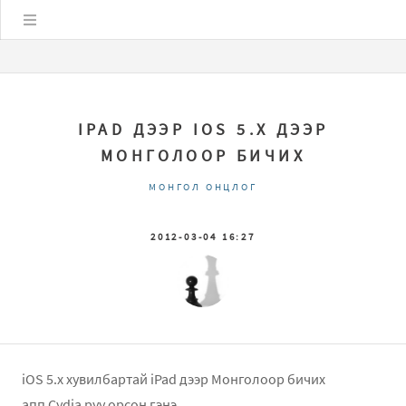
Цэс
IPAD ДЭЭР IOS 5.X ДЭЭР
МОНГОЛООР БИЧИХ
МОНГОЛ ОНЦЛОГ
2012-03-04 16:27
iOS 5.x хувилбартай iPad дээр Монголоор бичих
апп Cydia руу орсон гэнэ.