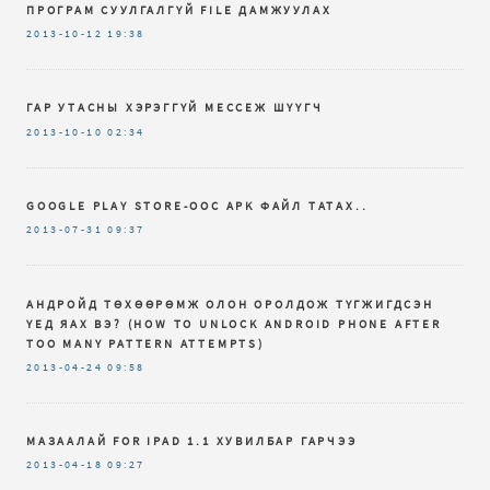
ПРОГРАМ СУУЛГАЛГҮЙ FILE ДАМЖУУЛАХ
2013-10-12
19:38
ГАР УТАСНЫ ХЭРЭГГҮЙ МЕССЕЖ ШҮҮГЧ
2013-10-10
02:34
GOOGLE PLAY STORE-ООС APK ФАЙЛ ТАТАХ..
2013-07-31
09:37
АНДРОЙД ТӨХӨӨРӨМЖ ОЛОН ОРОЛДОЖ ТҮГЖИГДСЭН
ҮЕД ЯАХ ВЭ? (HOW TO UNLOCK ANDROID PHONE AFTER
TOO MANY PATTERN ATTEMPTS)
2013-04-24
09:58
МАЗААЛАЙ FOR IPAD 1.1 ХУВИЛБАР ГАРЧЭЭ
2013-04-18
09:27