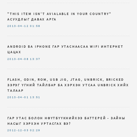
"THIS ITEM ISN'T AVIALABLE IN YOUR COUNTRY"
АСУУДЛЫГ ДАВАХ АРГА
2013-04-12
01:58
ANDROID БА IPHONE ГАР УТАСНААСАА WIFI ИНТЕРНЕТ
ЦАЦАХ
2013-04-08
13:37
FLASH, ODIN, ROM, USB JIG, JTAG, UNBRICK, BRICKED
ЗЭРЭГ ҮГНИЙ ТАЙЛБАР БА ХЭРХЭН УТСАА UNBRICK ХИЙХ
ТАЛААР
2013-04-01
13:51
ГАР УТАС БОЛОН НӨҮТБҮҮКНИЙХЭЭ БАТТЕРЕЙ - ЗАЙНЫ
НАСЫГ ХЭРХЭН УРТАСГАХ ВЭ?
2012-12-03
02:29