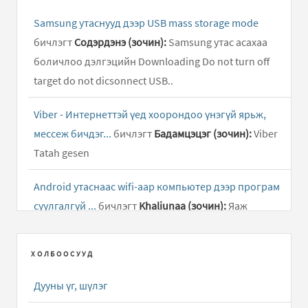
Samsung утаснууд дээр USB mass storage mode
бичлэгт
Содэрдэнэ (зочин):
Samsung утас асахаа
боличлоо дэлгэцийн Downloading Do not turn off
target do not dicsonnect USB..
Viber - Интернеттэй үед хоорондоо үнэгүй ярьж,
мессеж бичдэг...
бичлэгт
Бадамцэцэг (зочин):
Viber
Tatah gesen
Android утаснаас wifi-аар компьютер дээр програм
суулгалгүй ...
бичлэгт
Khaliunaa (зочин):
Яаж
андройд таблетнаас гэр интэрнет цацах
ХОЛБООСУУД
Facebook app - Фэйсбүүк сайтын апп татах
бичлэгт
Enkhbayap:
Mini utasnaas f ion hoh app algae
Дууны үг, шүлэг
bolcihson Farah amaar