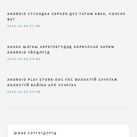
ANDROID УТСАНДАА ХЭРХЭН ДУУ ТАТАЖ АВАХ, СОНСОХ
ВЭ?
2012-12-03
01:56
АНХАН ШАТНЫ ХЭРЭГЛЭГЧДЭД ЗОРИУЛСАН ЗАРИМ
ANDROID ҮЙЛДЛҮҮД
2012-12-02
23:50
ANDROID PLAY STORE-ООС УЛС БОЛОХГҮЙ СУУЛГАЖ
БОЛОХГҮЙ БАЙГАА АПП СУУЛГАХ
2012-12-02
23:38
ШИНЭ СЭТГЭГДЛҮҮД